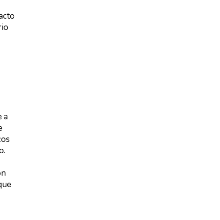
acto
rio
e a
e
cos
o.
ón
que