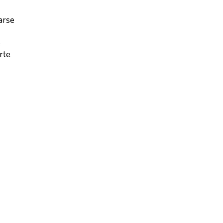
arse
e
rte
ción
ás
 de
ién