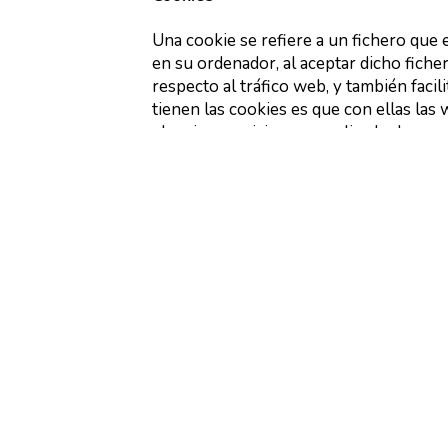
Una cookie se refiere a un fichero que 
en su ordenador, al aceptar dicho fiche
respecto al tráfico web, y también facil
tienen las cookies es que con ellas la
el mejor servicio personalizado de su 
Nuestro sitio web emplea las cookies pa
frecuencia. Esta información es emplead
se elimina de forma permanente. Usted
ordenador. Sin embargo las cookies ayu
no dan acceso a información de su orden
proporcione directamente
. Usted pued
navegadores aceptan cookies automátic
usted puede cambiar la configuración de
posible que no pueda utilizar algunos d
Enlaces a Terceros