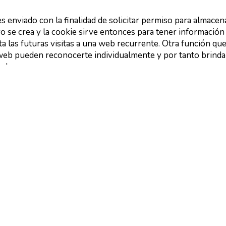
es enviado con la finalidad de solicitar permiso para almacen
ro se crea y la cookie sirve entonces para tener información
ita las futuras visitas a una web recurrente. Otra función qu
s web pueden reconocerte individualmente y por tanto brinda
web.
ra poder identificar las páginas que son visitadas y su
a únicamente para análisis estadístico y después la informa
 puede eliminar las cookies en cualquier momento desde su
dan a proporcionar un mejor servicio de los sitios web, est
ador ni de usted, a menos de que usted así lo quiera y la
e aceptar o negar el uso de cookies, sin embargo la mayoría
amente pues sirve para tener un mejor servicio web. Tamb
 su ordenador para declinar las cookies. Si se declinan es
e nuestros servicios.